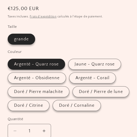
Prix
€125,00 EUR
habituel
Taxes incluses.
Frais d'expédition
calculés à l'étape de paiement.
Taille
grande
Couleur
Argenté - Quarz rose
Jaune - Quarz rose
Argenté - Obsidienne
Argenté - Corail
Doré / Pierre malachite
Doré / Pierre de lune
Doré / Citrine
Doré / Cornaline
Quantité
Réduire
Augmenter