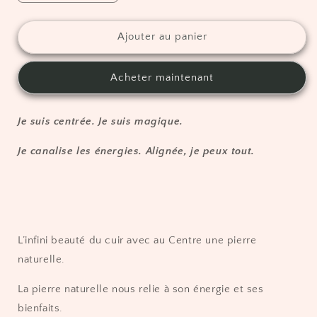
la
la
quantité
quantité
de
de
Ajouter au panier
Pendentif
Pendentif
en
en
Acheter maintenant
cuir
cuir
-
-
Grand
Grand
Je suis centrée. Je suis magique.
modèle
modèle
-
-
Je canalise les énergies. Alignée, je peux tout.
Au
Au
Centre
Centre
L’infini beauté du cuir avec au Centre une pierre
naturelle.
La pierre naturelle nous relie à son énergie et ses
bienfaits.