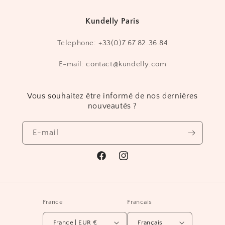
Kundelly Paris
Telephone: +33(0)7.67.82.36.84
E-mail: contact@kundelly.com
Vous souhaitez être informé de nos dernières
nouveautés ?
E-mail
https://www.facebook.com/Kundelly.off
https://instagram.com/kundelly_
igshid=YmMyMTA2M2Y=
France
Francais
France | EUR €
Français