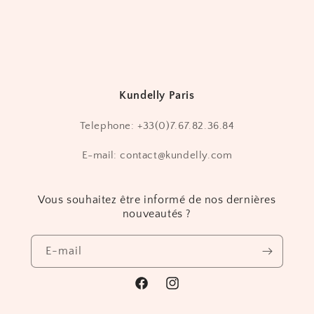
Kundelly Paris
Telephone: +33(0)7.67.82.36.84
E-mail: contact@kundelly.com
Vous souhaitez être informé de nos dernières
nouveautés ?
E-mail
https://www.facebook.com/Kundelly.off
https://instagram.com/kundelly_
igshid=YmMyMTA2M2Y=