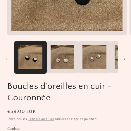
Ouvrir
le
média
1
dans
une
fenêtre
modale
Boucles d'oreilles en cuir -
Couronnée
Prix
€59,00 EUR
habituel
Taxes incluses.
Frais d'expédition
calculés à l'étape de paiement.
Couleur