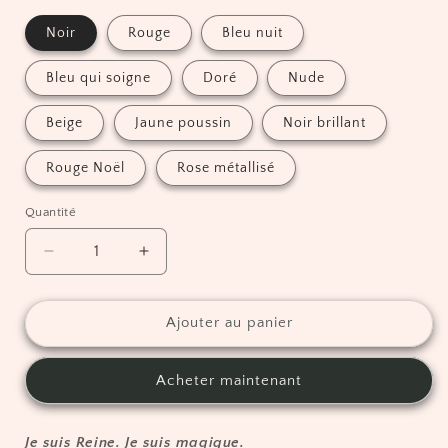
Noir
Rouge
Bleu nuit
Bleu qui soigne
Doré
Nude
Beige
Jaune poussin
Noir brillant
Rouge Noël
Rose métallisé
Quantité
Réduire
Augmenter
la
la
quantité
quantité
de
de
Ajouter au panier
Boucles
Boucles
d&#39;oreilles
d&#39;oreilles
Acheter maintenant
en
en
cuir
cuir
-
-
Je suis Reine. Je suis magique.