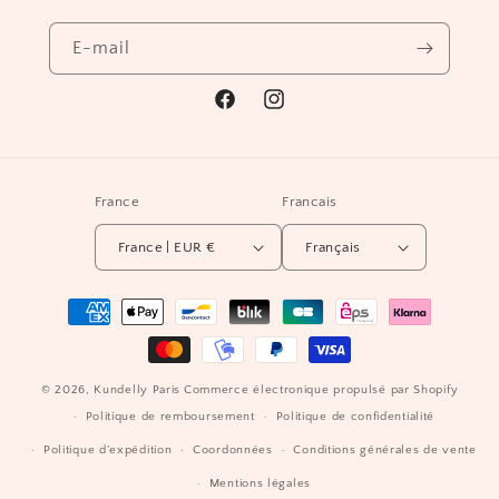
E-mail
https://www.facebook.com/Kundelly.off
https://instagram.com/kundelly_
igshid=YmMyMTA2M2Y=
France
Francais
France | EUR €
Français
Moyens
de
paiement
© 2026,
Kundelly Paris
Commerce électronique propulsé par Shopify
Politique de remboursement
Politique de confidentialité
Politique d’expédition
Coordonnées
Conditions générales de vente
Mentions légales