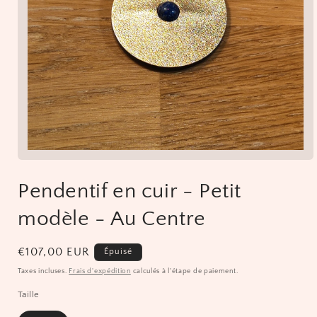
Ouvrir
le
média
Pendentif en cuir - Petit
1
dans
une
modèle - Au Centre
fenêtre
modale
Prix
€107,00 EUR
Épuisé
habituel
Taxes incluses.
Frais d'expédition
calculés à l'étape de paiement.
Taille